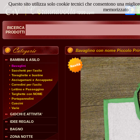
Questo sito utilizza solo cookie tecnici che consentono una miglior
Fa
memorizzato
Magg
RICERCA
PRODOTTI
Bavaglino con nome Piccolo Pri
BAMBINI & ASILO
Bavaglini
Sacchetti per l'asilo
Tovagliette e bustine
Asciugamani e Accappatoi
Corredini per l'asilo
Lettino e Passeggino
Targhette con NOME
Portapannolini
Cuscini
Varie
GIOCHI E ATTIVITA'
IDEE REGALO
BAGNO
ZONA NOTTE