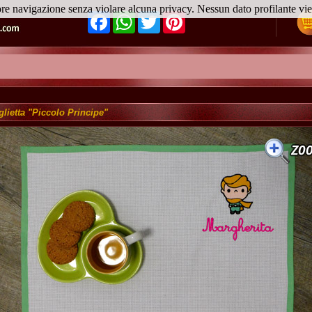
ore navigazione senza violare alcuna privacy. Nessun dato profilante v
Facebook
WhatsApp
Twitter
Pinterest
lietta "Piccolo Principe"