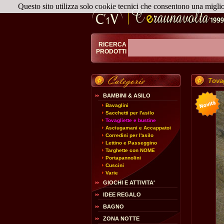
Questo sito utilizza solo cookie tecnici che consentono una migli
RICERCA
PRODOTTI
Tovag
BAMBINI & ASILO
Bavaglini
Sacchetti per l'asilo
Tovagliette e bustine
Asciugamani e Accappatoi
Corredini per l'asilo
Lettino e Passeggino
Targhette con NOME
Portapannolini
Cuscini
Varie
GIOCHI E ATTIVITA'
IDEE REGALO
BAGNO
ZONA NOTTE