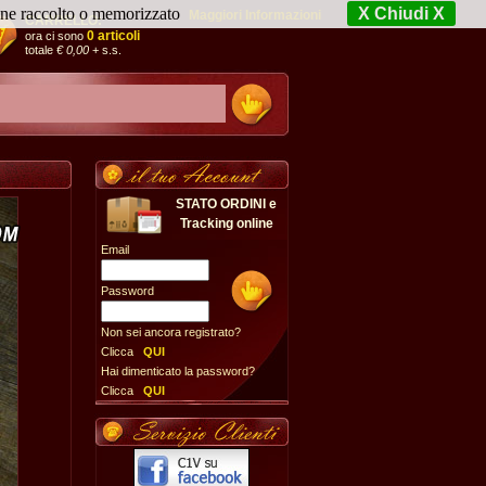
iene raccolto o memorizzato
X Chiudi X
Maggiori Informazioni
CARRELLO:
0 articoli
ora ci sono
totale
€ 0,00
+ s.s.
STATO ORDINI e
Tracking online
Email
Password
Non sei ancora registrato?
Clicca
QUI
Hai dimenticato la password?
Clicca
QUI