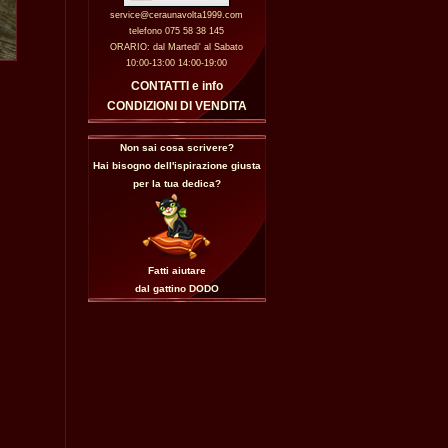
service@ceraunavolta1999.com
telefono 075 58 38 145
ORARIO: dal Martedi' al Sabato
10:00-13:00 14:00-19:00
CONTATTI e info
CONDIZIONI DI VENDITA
Non sai cosa scrivere?
Hai bisogno dell'ispirazione giusta
per la tua dedica?
Fatti aiutare
dal gattino
DODO