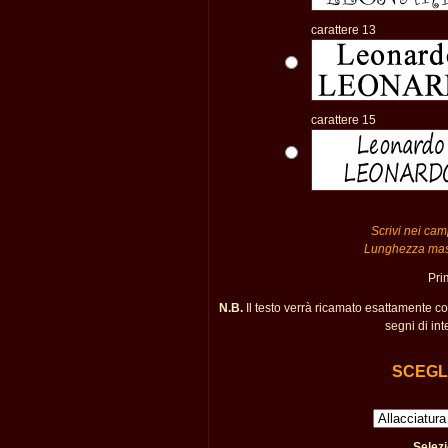
carattere 13
carattere 15
Scrivi nei camp
Lunghezza massi
Pri
N.B.
Il testo verrà ricamato esattamente c
segni di int
SCEGLI
Selezi