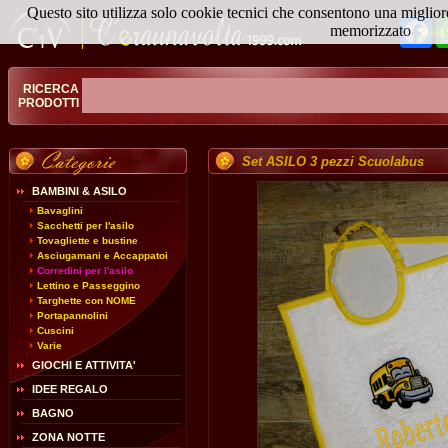
Questo sito utilizza solo cookie tecnici che consentono una miglior
Fa
memorizzato
Magg
RICERCA
PRODOTTI
Set ASILO 3 pezzi Scuolabus
BAMBINI & ASILO
Bavaglini
Sacchetti per l'asilo
Tovagliette e bustine
Asciugamani e Accappatoi
Corredini per l'asilo
Lettino e Passeggino
Targhette con NOME
Portapannolini
Cuscini
Varie
GIOCHI E ATTIVITA'
IDEE REGALO
BAGNO
ZONA NOTTE