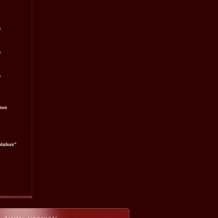
s
s
s
bus
olabus"
iritti riservati