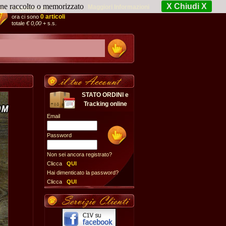
iene raccolto o memorizzato
X Chiudi X
Maggiori Informazioni
CARRELLO:
0 articoli
ora ci sono
totale
€ 0,00
+ s.s.
STATO ORDINI e
Tracking online
Email
Password
Non sei ancora registrato?
Clicca
QUI
Hai dimenticato la password?
Clicca
QUI