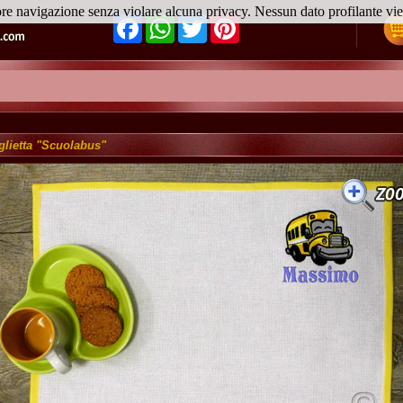
ore navigazione senza violare alcuna privacy. Nessun dato profilante v
Facebook
WhatsApp
Twitter
Pinterest
glietta "Scuolabus"