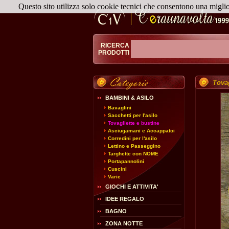
Questo sito utilizza solo cookie tecnici che consentono una migli
RICERCA
PRODOTTI
Tova
BAMBINI & ASILO
Bavaglini
Sacchetti per l'asilo
Tovagliette e bustine
Asciugamani e Accappatoi
Corredini per l'asilo
Lettino e Passeggino
Targhette con NOME
Portapannolini
Cuscini
Varie
GIOCHI E ATTIVITA'
IDEE REGALO
BAGNO
ZONA NOTTE