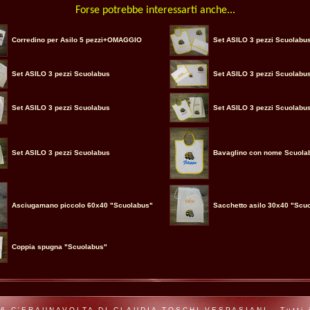
Forse potrebbe interessarti anche...
Corredino per Asilo 5 pezzi+OMAGGIO
Set ASILO 3 pezzi Scuolabu
Set ASILO 3 pezzi Scuolabus
Set ASILO 3 pezzi Scuolabu
Set ASILO 3 pezzi Scuolabus
Set ASILO 3 pezzi Scuolabu
Set ASILO 3 pezzi Scuolabus
Bavaglino con nome Scuola
Asciugamano piccolo 60x40 "Scuolabus"
Sacchetto asilo 30x40 "Scu
Coppia spugna "Scuolabus"
6 C'ERAUNAVOLTA DI CLAUDIA TOSCHI VESPASIANI - Tutti i d