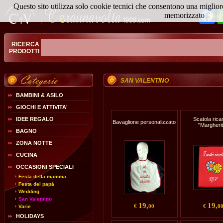
Questo sito utilizza solo cookie tecnici che consentono una miglior
Fa
memorizzato
Magg
RICERCA
PRODOTTI
SAN VALENTINO
BAMBINI & ASILO
GIOCHI E ATTIVITA'
IDEE REGALO
Scatola ric
Bavaglione personalizzato
"Margherit
BAGNO
ZONA NOTTE
CUCINA
OCCASIONI SPECIALI
Festa della mamma
Festa del papà
Wedding
San Valentino
19,
19,
€
00
€
0
Varie
HOLIDAYS