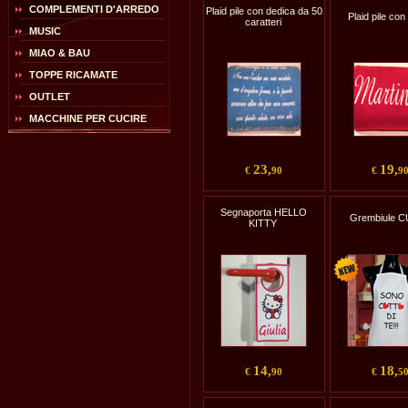
COMPLEMENTI D'ARREDO
Plaid pile con dedica da 50
Plaid pile co
caratteri
MUSIC
MIAO & BAU
TOPPE RICAMATE
OUTLET
MACCHINE PER CUCIRE
23,
19,
€
90
€
9
Segnaporta HELLO
Grembiule 
KITTY
14,
18,
€
90
€
5