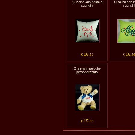
Cuscino con nome e
Cuscino con ini
cuoricini
cuoricini
16,
16,
€
50
€
5
Orsetto in peluche
personalizzato
15,
€
00