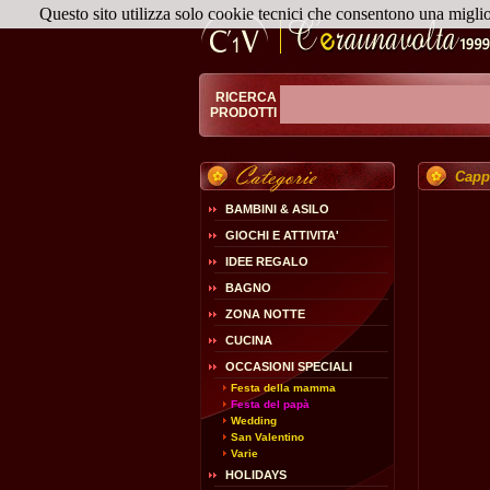
Questo sito utilizza solo cookie tecnici che consentono una migli
RICERCA
PRODOTTI
Capp
BAMBINI & ASILO
GIOCHI E ATTIVITA'
IDEE REGALO
BAGNO
ZONA NOTTE
CUCINA
OCCASIONI SPECIALI
Festa della mamma
Festa del papà
Wedding
San Valentino
Varie
HOLIDAYS