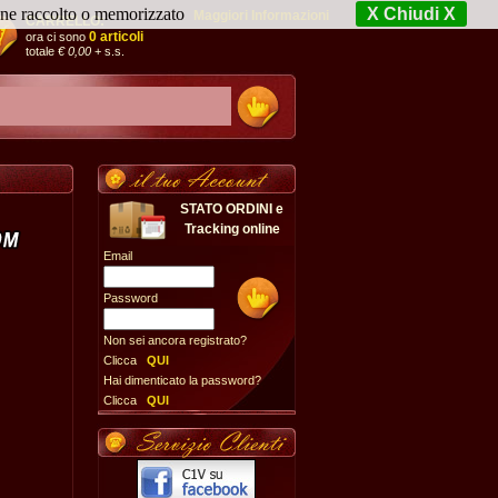
iene raccolto o memorizzato
X Chiudi X
Maggiori Informazioni
CARRELLO:
0 articoli
ora ci sono
totale
€ 0,00
+ s.s.
STATO ORDINI e
Tracking online
Email
Password
Non sei ancora registrato?
Clicca
QUI
Hai dimenticato la password?
Clicca
QUI