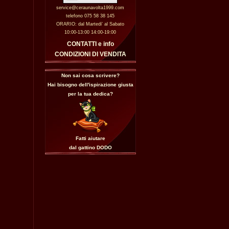
service@ceraunavolta1999.com
telefono 075 58 38 145
ORARIO: dal Martedi' al Sabato
10:00-13:00 14:00-19:00
CONTATTI e info
CONDIZIONI DI VENDITA
Non sai cosa scrivere?
Hai bisogno dell'ispirazione giusta
per la tua dedica?
Fatti aiutare
dal gattino
DODO