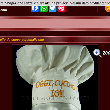
ore navigazione senza violare alcuna privacy. Nessun dato profilante v
Facebook
WhatsApp
Twitter
Pinterest
ello da cuoco personalizzato