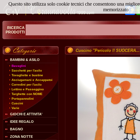
Questo sito utilizza solo cookie tecnici che consentono una miglior
Fa
memorizzato
Magg
RICERCA
PRODOTTI
Cuscino "Pericolo !! SUOCERA...
BAMBINI & ASILO
Bavaglini
Sacchetti per l'asilo
Tovagliette e bustine
Asciugamani e Accappatoi
Corredini per l'asilo
Lettino e Passeggino
Targhette con NOME
Portapannolini
Cuscini
Varie
GIOCHI E ATTIVITA'
IDEE REGALO
BAGNO
ZONA NOTTE