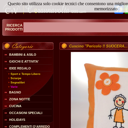
Questo sito utilizza solo cookie tecnici che consentono una miglior
Fa
memorizzato
Magg
RICERCA
PRODOTTI
Cuscino "Pericolo !! SUOCERA...
BAMBINI & ASILO
GIOCHI E ATTIVITA'
IDEE REGALO
Sport e Tempo Libero
Sciarpe
Segnalibri
Varie
BAGNO
ZONA NOTTE
CUCINA
OCCASIONI SPECIALI
HOLIDAYS
COMPLEMENTI D'ARREDO