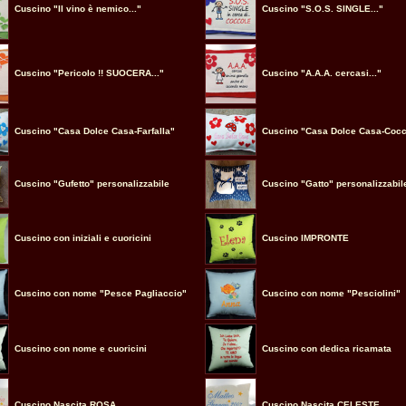
Cuscino "Il vino è nemico..."
Cuscino "S.O.S. SINGLE..."
Cuscino "Pericolo !! SUOCERA..."
Cuscino "A.A.A. cercasi..."
Cuscino "Casa Dolce Casa-Farfalla"
Cuscino "Casa Dolce Casa-Cocc
Cuscino "Gufetto" personalizzabile
Cuscino "Gatto" personalizzabil
Cuscino con iniziali e cuoricini
Cuscino IMPRONTE
Cuscino con nome "Pesce Pagliaccio"
Cuscino con nome "Pesciolini"
Cuscino con nome e cuoricini
Cuscino con dedica ricamata
Cuscino Nascita ROSA
Cuscino Nascita CELESTE