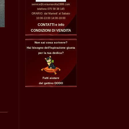
service@ceraunavolta1999.com
telefono 075 58 38 145
ORARIO: dal Martedi' al Sabato
10:00-13:00 14:00-19:00
CONTATTI e info
CONDIZIONI DI VENDITA
Non sai cosa scrivere?
Hai bisogno dell'ispirazione giusta
per la tua dedica?
Fatti aiutare
dal gattino
DODO