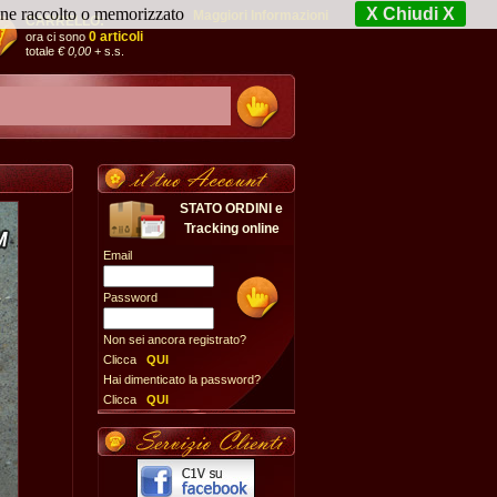
iene raccolto o memorizzato
X Chiudi X
Maggiori Informazioni
CARRELLO:
0 articoli
ora ci sono
totale
€ 0,00
+ s.s.
STATO ORDINI e
Tracking online
Email
Password
Non sei ancora registrato?
Clicca
QUI
Hai dimenticato la password?
Clicca
QUI