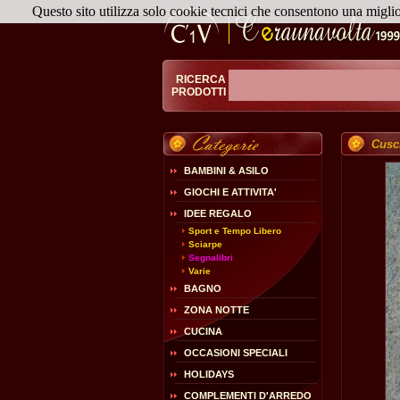
Questo sito utilizza solo cookie tecnici che consentono una migli
RICERCA
PRODOTTI
Cusc
BAMBINI & ASILO
GIOCHI E ATTIVITA'
IDEE REGALO
Sport e Tempo Libero
Sciarpe
Segnalibri
Varie
BAGNO
ZONA NOTTE
CUCINA
OCCASIONI SPECIALI
HOLIDAYS
COMPLEMENTI D'ARREDO