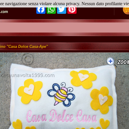
ore navigazione senza violare alcuna privacy. Nessun dato profilante v
Facebook
WhatsApp
Twitter
Pinterest
ino "Casa Dolce Casa-Ape"