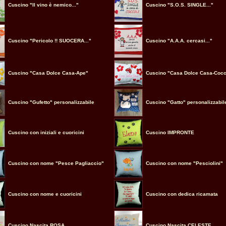
Cuscino "Il vino è nemico..."
Cuscino "S.O.S. SINGLE..."
Cuscino "Pericolo !! SUOCERA..."
Cuscino "A.A.A. cercasi..."
Cuscino "Casa Dolce Casa-Ape"
Cuscino "Casa Dolce Casa-Cocc
Cuscino "Gufetto" personalizzabile
Cuscino "Gatto" personalizzabil
Cuscino con iniziali e cuoricini
Cuscino IMPRONTE
Cuscino con nome "Pesce Pagliaccio"
Cuscino con nome "Pesciolini"
Cuscino con nome e cuoricini
Cuscino con dedica ricamata
Cuscino Nascita ROSA
Cuscino Nascita CELESTE