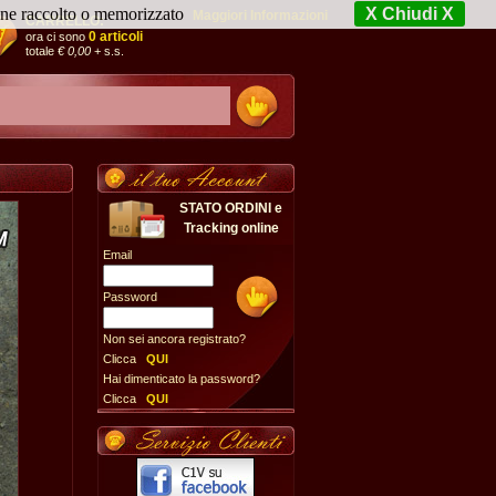
iene raccolto o memorizzato
X Chiudi X
Maggiori Informazioni
CARRELLO:
0 articoli
ora ci sono
totale
€ 0,00
+ s.s.
STATO ORDINI e
Tracking online
Email
Password
Non sei ancora registrato?
Clicca
QUI
Hai dimenticato la password?
Clicca
QUI