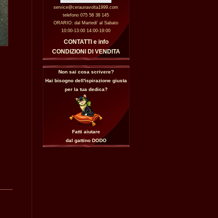
service@ceraunavolta1999.com
telefono 075 58 38 145
ORARIO: dal Martedi' al Sabato
10:00-13:00 14:00-19:00
CONTATTI e info
CONDIZIONI DI VENDITA
Non sai cosa scrivere?
Hai bisogno dell'ispirazione giusta
per la tua dedica?
Fatti aiutare
dal gattino
DODO