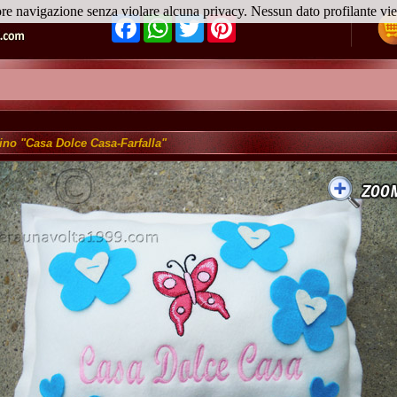
ore navigazione senza violare alcuna privacy. Nessun dato profilante v
Facebook
WhatsApp
Twitter
Pinterest
ino "Casa Dolce Casa-Farfalla"