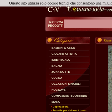
Questo sito utilizza solo cookie tecnici che consentono una migli
RICERCA
PRODOTTI
Cusc
BAMBINI & ASILO
GIOCHI E ATTIVITA'
IDEE REGALO
BAGNO
ZONA NOTTE
CUCINA
OCCASIONI SPECIALI
HOLIDAYS
COMPLEMENTI D'ARREDO
MUSIC
Copritastiera
Tracolle per chitarra / basso