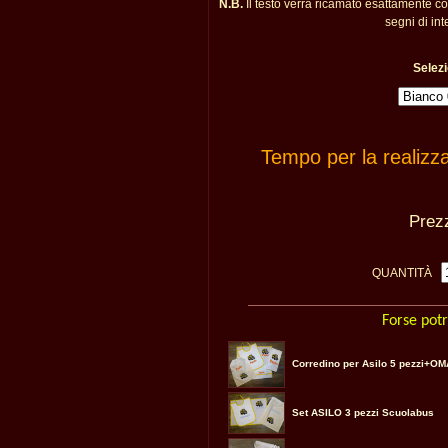
N.B.
Il testo verrà ricamato esattamente c
segni di int
Selezi
Tempo per la realizz
Pre
QUANTITÀ
Forse potr
Corredino per Asilo 5 pezzi+O
Set ASILO 3 pezzi Scuolabus