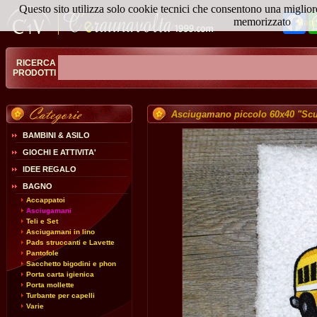
Questo sito utilizza solo cookie tecnici che consentono una miglior
Fa
memorizzato
Magg
RICERCA
PRODOTTI
Asciugamano piccolo 60x40 "Sc
BAMBINI & ASILO
GIOCHI E ATTIVITA'
IDEE REGALO
BAGNO
Accappatoi
Asciugamani
Teli e Set
Asciugamani in lino
Pads struccanti e Lavette
Pantofole
Sacchetto bigodini e phon
Porta carta igienica
Porta mollette
Turbante per capelli
Varie